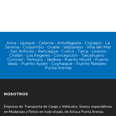
Arica - Iquique - Calama - Antofagasta - Copiapó - La
Serena - Coquimbo - Ovalle - Valparaiso - Viña del Mar
- San Antonio - Rancagua - Curicó - Talca - Linares -
Chillán - Los Angeles - Concepción - Talcahuano -
Coronel - Temuco - Valdivia - Puerto Montt - Puerto
Varas - Puerto Aysén - Coyhaique - Puerto Natales -
Punta Arenas
NOSOTROS
Empresa de Transporte de Carga y Vehículos. Somos especialistas
en Mudanzas y Fletes en todo el país, de Arica a Punta Arenas.