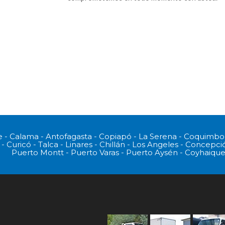
e - Calama - Antofagasta - Copiapó - La Serena - Coquimbo -
 Curicó - Talca - Linares - Chillán - Los Angeles - Concepci
Puerto Montt - Puerto Varas - Puerto Aysén - Coyhaique