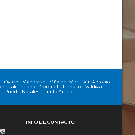
 Ovalle - Valparaiso - Viña del Mar - San Antonio -
ón - Talcahuano - Coronel - Temuco - Valdivia -
 - Puerto Natales - Punta Arenas
INFO DE CONTACTO