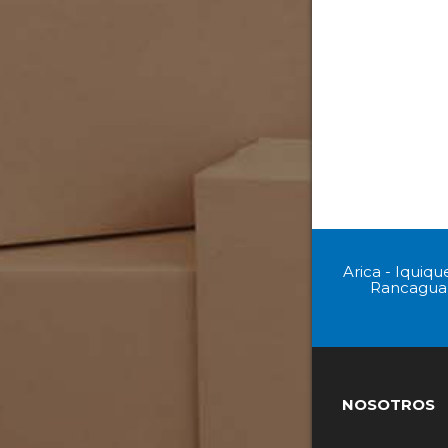
Arica - Iquiqu
Rancagua -
NOSOTROS